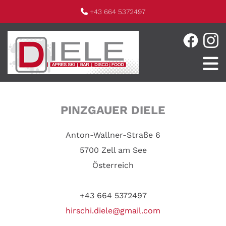
+43 664 5372497

PINZGAUER DIELE
Anton-Wallner-Straße 6
5700 Zell am See
Österreich
+43 664 5372497
hirschi.diele@gmail.com